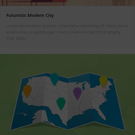
Futuristic Modern City
Lorem ipsum dolor sit amet, consectetur adipiscing elit. Fusce varius
euismod lacus eget feugiat. Client: Envato Format: Photography
Cost: $800…