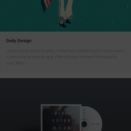
Daily Design
Lorem ipsum dolor sit amet, consectetur adipiscing elit. Fusce varius
euismod lacus eget feugiat. Client: Envato Format: Photography
Cost: $800…