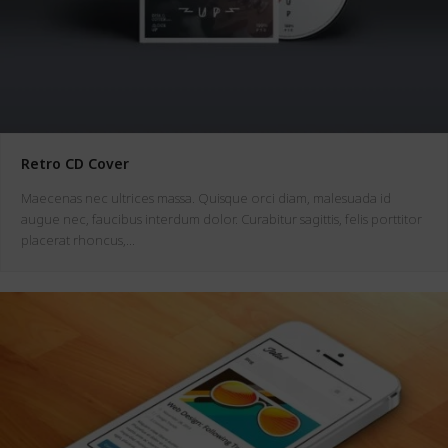
Retro CD Cover
Maecenas nec ultrices massa. Quisque orci diam, malesuada id
augue nec, faucibus interdum dolor. Curabitur sagittis, felis porttitor
placerat rhoncus,…