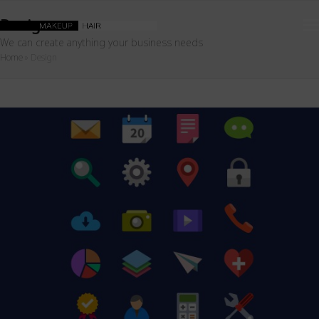
Design
We can create anything your business needs
Home
»
Design