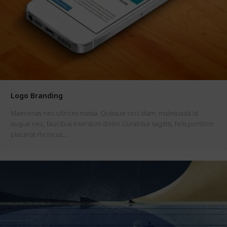
Logo Branding
Maecenas nec ultrices massa. Quisque orci diam, malesuada id
augue nec, faucibus interdum dolor. Curabitur sagittis, felis porttitor
placerat rhoncus,…