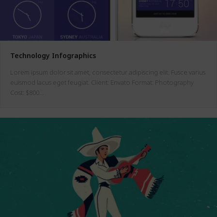
Technology Infographics
Lorem ipsum dolor sit amet, consectetur adipiscing elit. Fusce varius
euismod lacus eget feugiat. Client: Envato Format: Photography
Cost: $800…