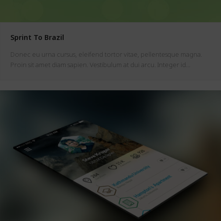
Sprint To Brazil
Donec eu urna cursus, eleifend tortor vitae, pellentesque magna.
Proin sit amet diam sapien. Vestibulum at dui arcu. Integer id…