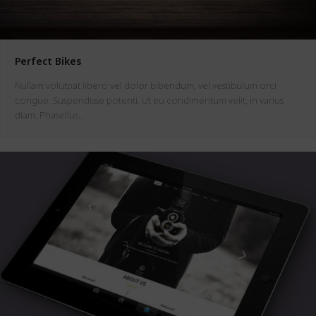
Perfect Bikes
Nullam volutpat libero vel dolor bibendum, vel vestibulum orci
congue. Suspendisse potenti. Ut eu condimentum velit, in varius
diam. Phasellus…