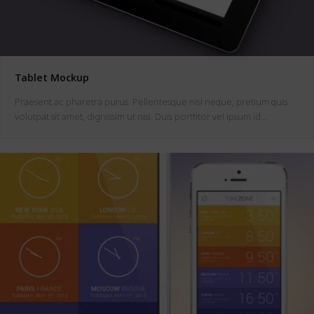
Tablet Mockup
Praesent ac pharetra purus. Pellentesque nisl neque, pretium quis
volutpat sit amet, dignissim ut nisi. Duis porttitor vel ipsum id…