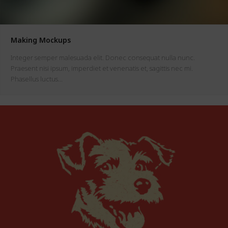
Making Mockups
Integer semper malesuada elit. Donec consequat nulla nunc.
Praesent nisi ipsum, imperdiet et venenatis et, sagittis nec mi.
Phasellus luctus…