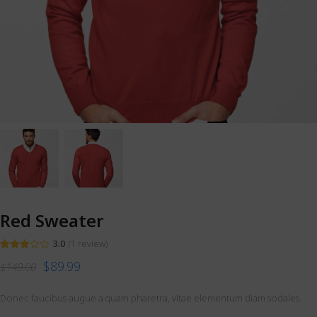
Red Sweater
3.0
(
1
review
)
Valorado
1
$
89.99
$
149.00
con
3.00
de
5 en
base a
Donec faucibus augue a quam pharetra, vitae elementum diam sodales.
valoración
de un