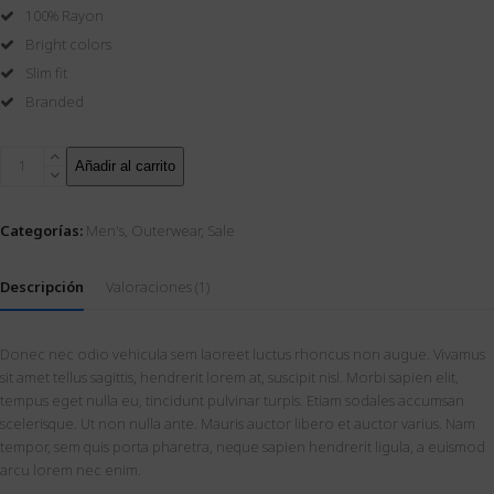
cliente
100% Rayon
Bright colors
Slim fit
Branded
Red
Añadir al carrito
Sweater
cantidad
Categorías:
Men's
,
Outerwear
,
Sale
Descripción
Valoraciones (1)
Donec nec odio vehicula sem laoreet luctus rhoncus non augue. Vivamus
sit amet tellus sagittis, hendrerit lorem at, suscipit nisl. Morbi sapien elit,
tempus eget nulla eu, tincidunt pulvinar turpis. Etiam sodales accumsan
scelerisque. Ut non nulla ante. Mauris auctor libero et auctor varius. Nam
tempor, sem quis porta pharetra, neque sapien hendrerit ligula, a euismod
arcu lorem nec enim.