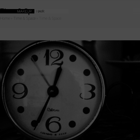
Time & Space
Home
»
Time & Space
»
Time & Space