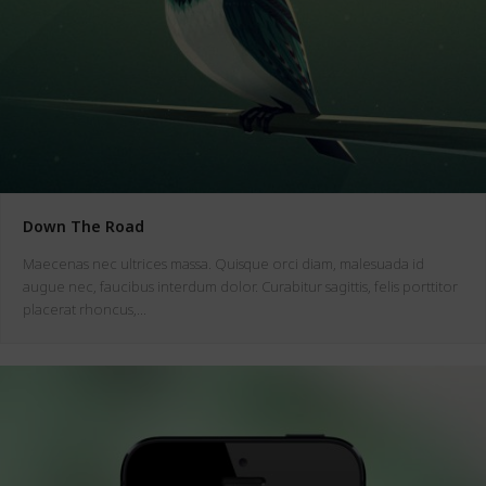
Down The Road
Maecenas nec ultrices massa. Quisque orci diam, malesuada id
augue nec, faucibus interdum dolor. Curabitur sagittis, felis porttitor
placerat rhoncus,…