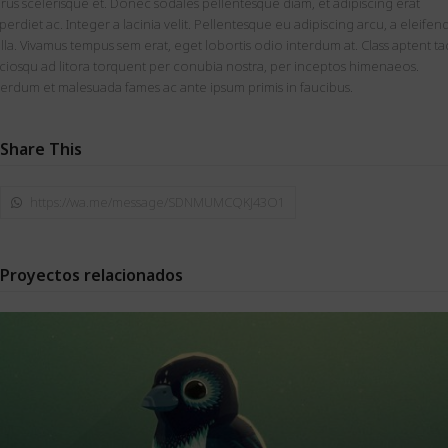
rus scelerisque et. Donec sodales pellentesque diam, et adipiscing erat
perdiet ac. Integer a lacinia velit. Pellentesque eu adipiscing arcu, a eleifen
lla. Vivamus tempus sem erat, eget lobortis odio interdum at. Class aptent tac
ciosqu ad litora torquent per conubia nostra, per inceptos himenaeos.
terdum et malesuada fames ac ante ipsum primis in faucibus.
Share This
https://wa.me/message/SDNMUMCQKJ43O1
Proyectos relacionados