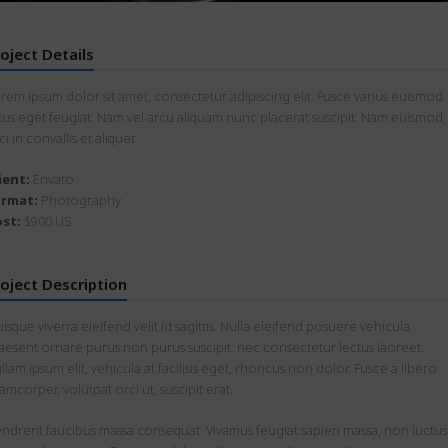
oject Details
rem ipsum dolor sit amet, consectetur adipiscing elit. Fusce varius euismod
cus eget feugiat. Nam vel arcu aliquam nunc placerat suscipit. Nam euismod,
ci in convallis et aliquet.
ient:
Envato
ormat:
Photography
st:
$900 US
oject Description
isque viverra eleifend velit id sagittis. Nulla eleifend posuere vehicula.
aesent ornare purus non purus suscipit, nec consectetur lectus laoreet.
llam ipsum elit, vehicula at facilisis eget, rhoncus non dolor. Fusce a libero
lamcorper, volutpat orci ut, suscipit erat.
ndrerit faucibus massa consequat. Vivamus feugiat sapien massa, non luctus