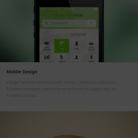
Mobile Design
Integer semper malesuada elit. Donec consequat nulla nunc.
Praesent nisi ipsum, imperdiet et venenatis et, sagittis nec mi.
Phasellus luctus…