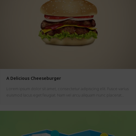
A Delicious Cheeseburger
Lorem ipsum dolor sit amet, consectetur adipiscing elit. Fusce varius
euismod lacus eget feugiat. Nam vel arcu aliquam nunc placerat…